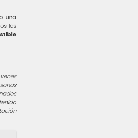
mo una
os los
stible
óvenes
rsonas
onados
tenido
tación