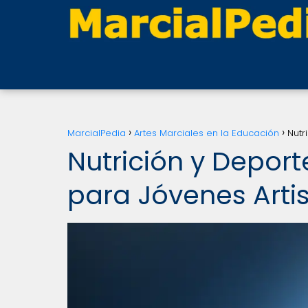
MarcialPedia
Artes Marciales en la Educación
Nutr
Nutrición y Depor
para Jóvenes Arti