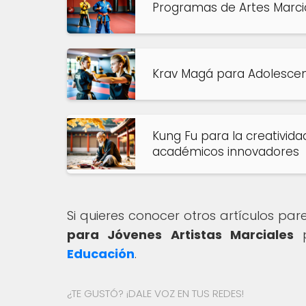
Programas de Artes Marci
Krav Magá para Adolescen
Kung Fu para la creativida
académicos innovadores
Si quieres conocer otros artículos pa
para Jóvenes Artistas Marciales
p
Educación
.
¿TE GUSTÓ? ¡DALE VOZ EN TUS REDES!