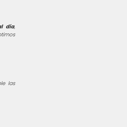
l día
,
ptimos
le las