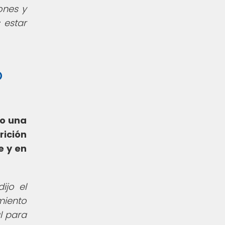
ones y
 estar
o
lo una
rición
e y en
ijo el
miento
l para