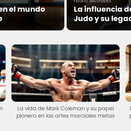
FIGURAS INFLUYENTES
 en el mundo
La influencia d
e
Judo y su lega
n
La vida de Mark Coleman y su papel
pionero en las artes marciales mixtas