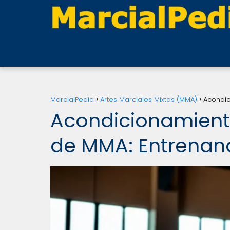
MarcialPedia
Artes Marciales Mixtas (MMA)
Acondic
Acondicionamient
de MMA: Entrenand