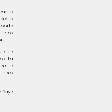
varias
tletas
eporte
pectos
ono.
que un
os. La
ico en
ciones
nfluye