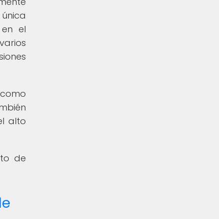
emente
 única
 en el
varios
siones
r como
ambién
l alto
nto de
de