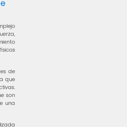
de
mplejo
uerza,
miento
ísicos
nes de
za que
tivas.
ue son
te una
lizada