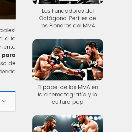
Los Fundadores del
Octágono: Perfiles de
los Pioneros del MMA
iales!
a a lo
miento
o para
rso de
riendo
El papel de las MMA en
la cinematografía y la
cultura pop