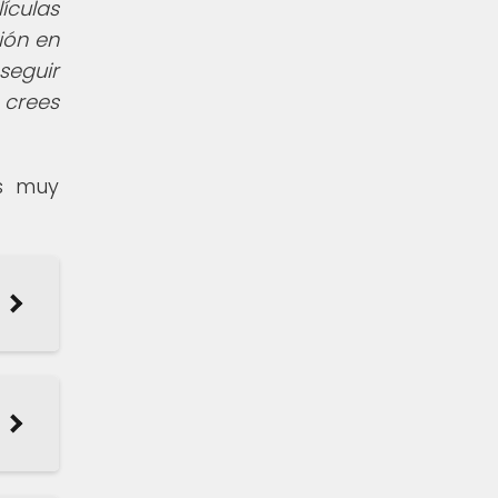
ículas
ión en
seguir
 crees
es muy