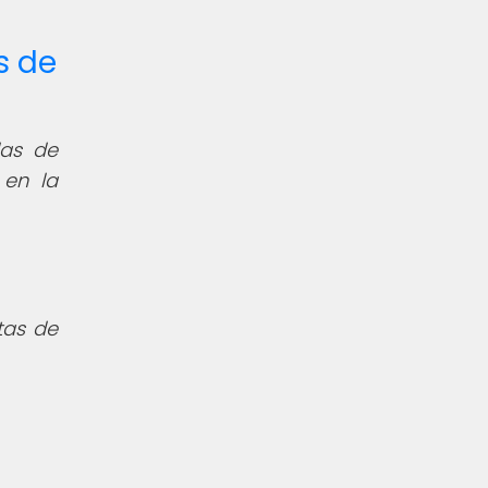
s de
las de
 en la
tas de