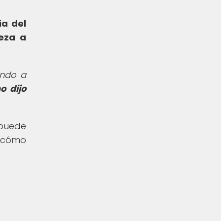
ia del
leza a
ando a
 dijo
 puede
r cómo