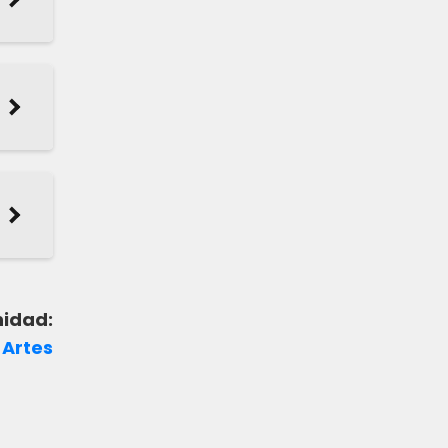
idad:
a
Artes