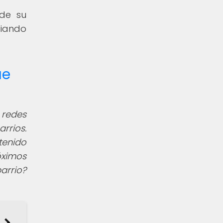
 de su
ciando
ue
 redes
rrios.
tenido
óximos
arrio?