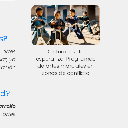
s?
 artes
Cinturones de
esperanza: Programas
ar, ya
de artes marciales en
ración
zonas de conflicto
ad?
rrollo
 artes