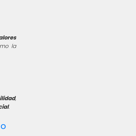
alores
omo la
ilidad
,
cial
.
io