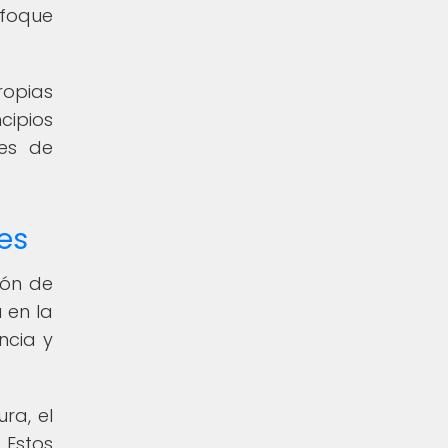
nfoque
ropias
cipios
es de
es
ión de
 en la
ncia y
ra, el
 Estos