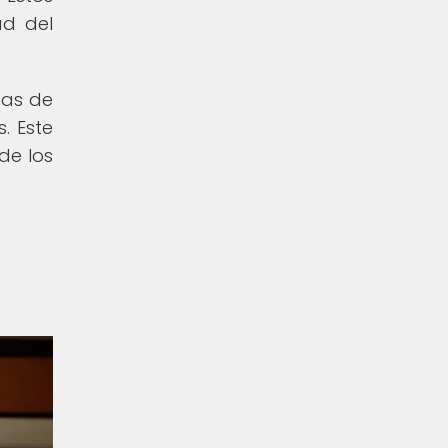
ad del
zas de
. Este
de los