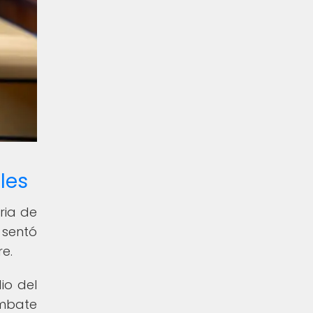
les
ria de
 sentó
e.
io del
ombate