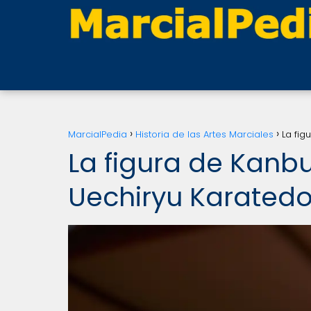
MarcialPedia
Historia de las Artes Marciales
La fig
La figura de Kanbu
Uechiryu Karated