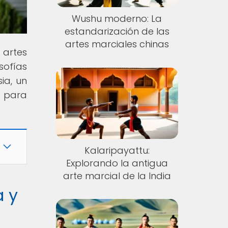
Wushu moderno: La
estandarización de las
artes marciales chinas
s artes
sofías
ia, un
e para
Kalaripayattu:
Explorando la antigua
arte marcial de la India
a y