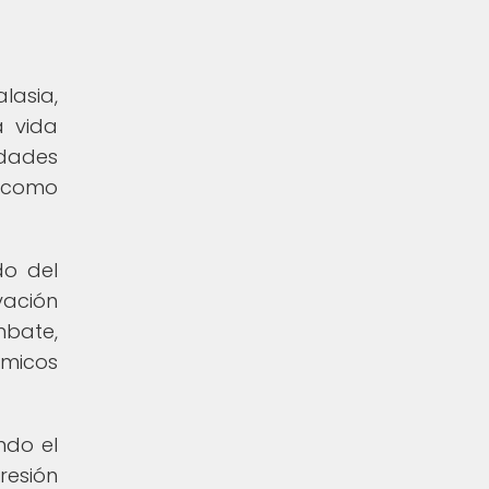
lasia,
a vida
idades
l como
do del
vación
mbate,
émicos
ndo el
resión