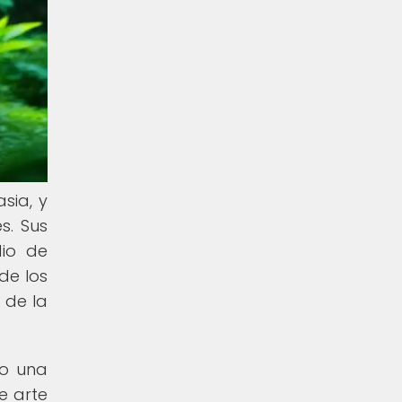
sia, y
s. Sus
dio de
de los
 de la
do una
e arte