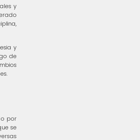
ales y
derado
plina,
esia y
rgo de
ambios
es.
do por
que se
versas