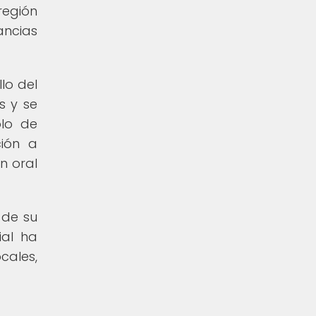
región
ancias
lo del
s y se
olo de
ión a
n oral
 de su
ial ha
cales,