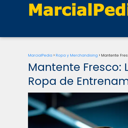
MarcialPedia
Ropa y Merchandising
Mantente Fres
Mantente Fresco: 
Ropa de Entrenami