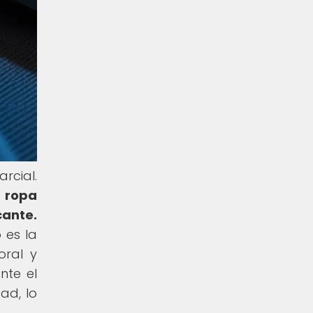
rcial.
a ropa
cante.
 es la
oral y
nte el
ad, lo