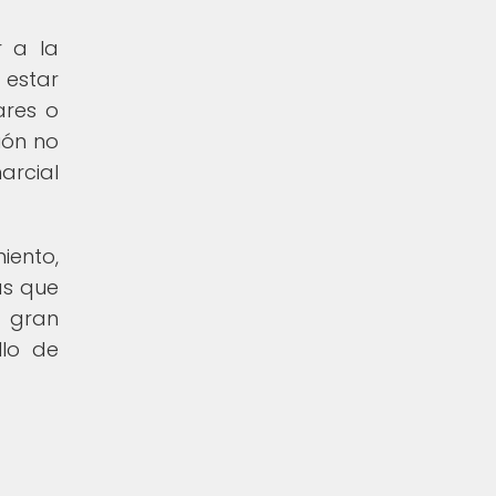
r a la
 estar
ares o
ión no
arcial
iento,
as que
 gran
llo de