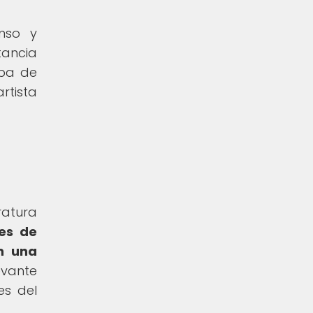
enso y
tancia
opa de
rtista
ratura
es de
en una
evante
es del