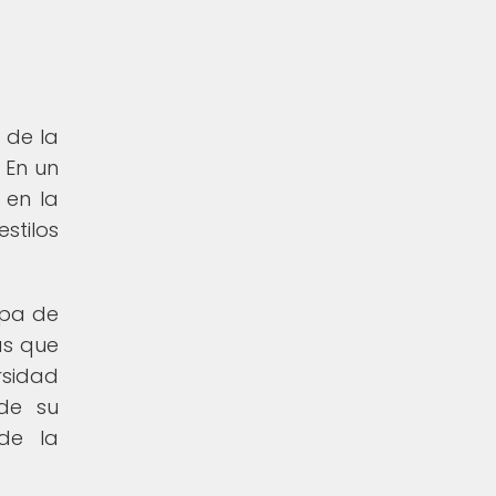
 de la
 En un
 en la
stilos
opa de
as que
rsidad
 de su
de la