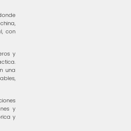
 donde
china,
l, con
eros y
ctica.
en una
ables,
ciones
ones y
rica y