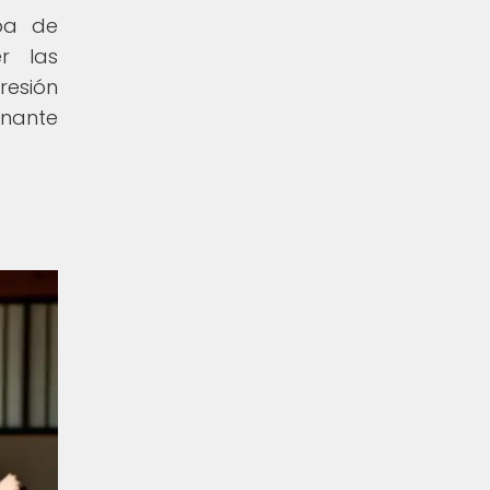
opa de
r las
resión
onante