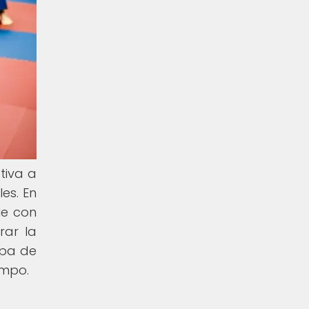
tiva a
les. En
le con
rar la
opa de
ampo.