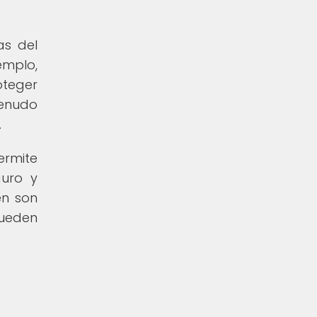
as del
emplo,
oteger
menudo
.
ermite
guro y
én son
pueden