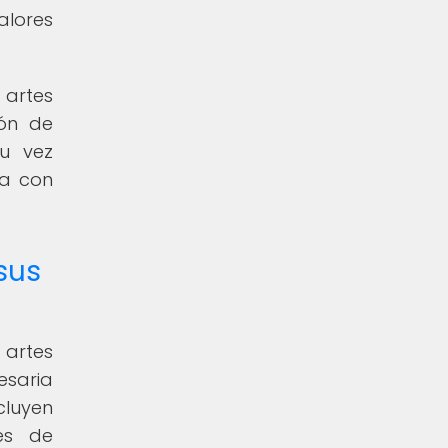
alores
 artes
ión de
u vez
da con
sus
 artes
esaria
cluyen
es de