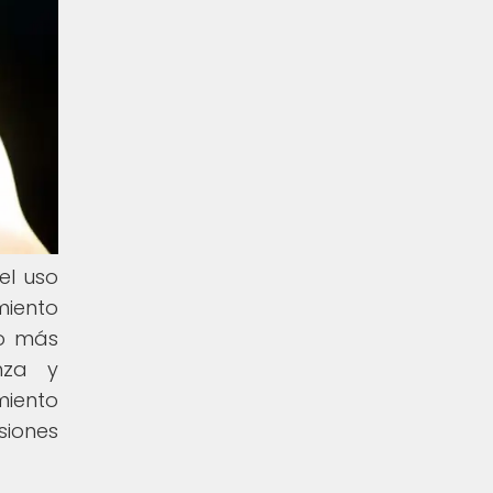
el uso
miento
to más
nza y
miento
siones