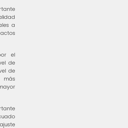
rtante
alidad
ales a
pactos
or el
vel de
vel de
es más
 mayor
rtante
ecuado
ajuste