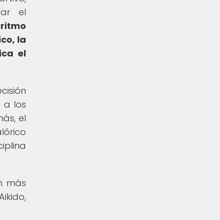
ar el
 ritmo
co, la
ica el
cisión
 a los
ás, el
lórico
iplina
ón más
ikido,