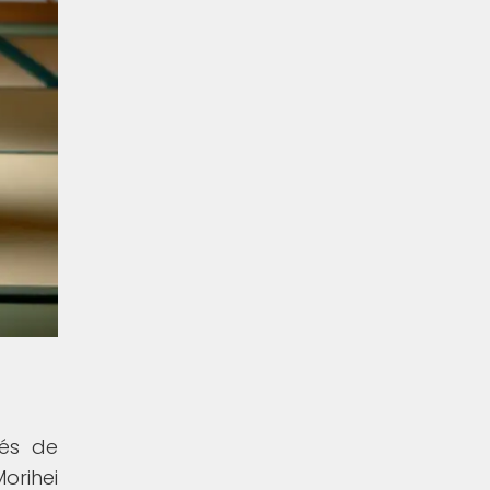
vés de
orihei