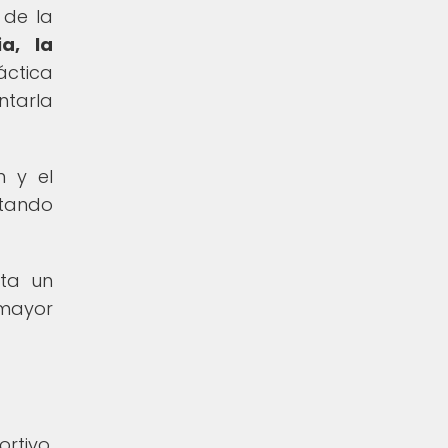
 de la
a, la
áctica
ntarla
n y el
ntando
nta un
 mayor
rtivo,