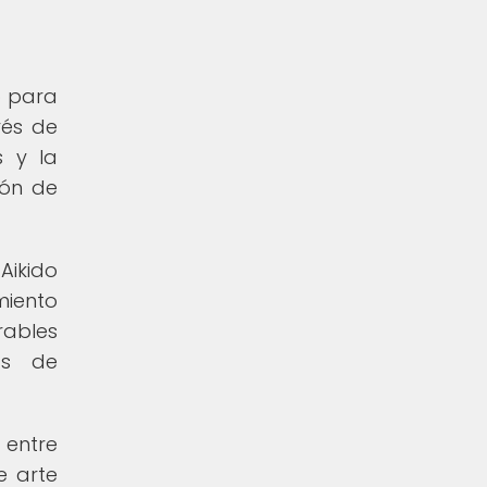
o para
vés de
s y la
ión de
Aikido
miento
rables
as de
 entre
e arte