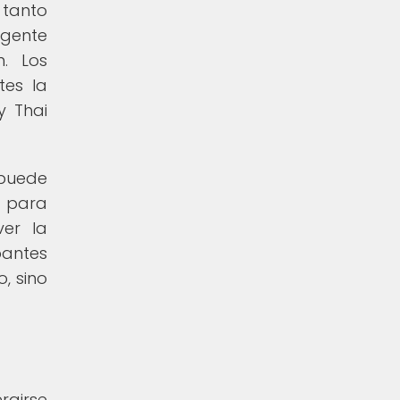
 tanto
igente
n. Los
tes la
y Thai
 puede
a para
ver la
pantes
, sino
rgirse