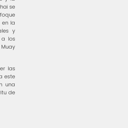
hai se
nfoque
 en la
ales y
 a los
e Muay
er las
a este
on una
itu de