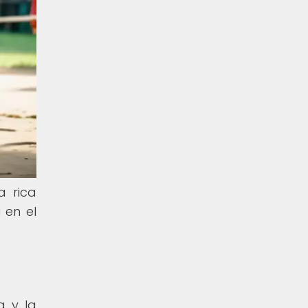
a rica
 en el
a y la