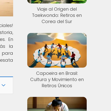
Viaje al Origen del
Taekwondo: Retiros en
Corea del Sur
iales!
toria,
es. En
rás la
o para
desata
Capoeira en Brasil:
Cultura y Movimiento en
Retiros Únicos