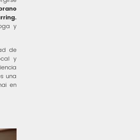
prano
rring.
yoga y
dad de
ocal y
iencia
es una
hai en