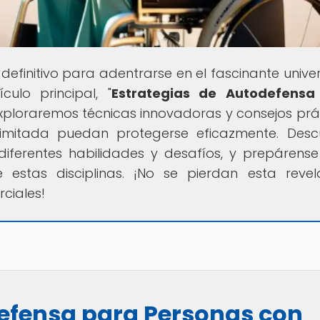
l definitivo para adentrarse en el fascinante unive
culo principal, "
Estrategias de Autodefensa
exploraremos técnicas innovadoras y consejos prá
imitada puedan protegerse eficazmente. Des
ferentes habilidades y desafíos, y prepárens
e estas disciplinas. ¡No se pierdan esta reve
ciales!
defensa para Personas con