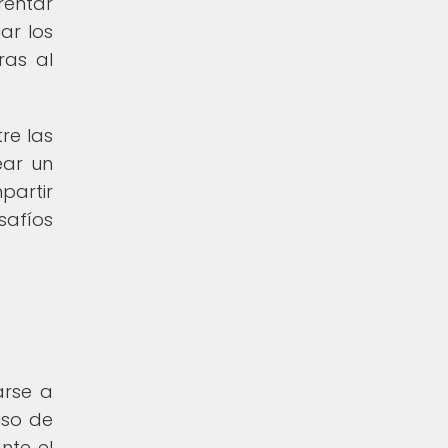
rentar
ar los
ras al
re las
ear un
partir
safíos
rse a
uso de
nte el