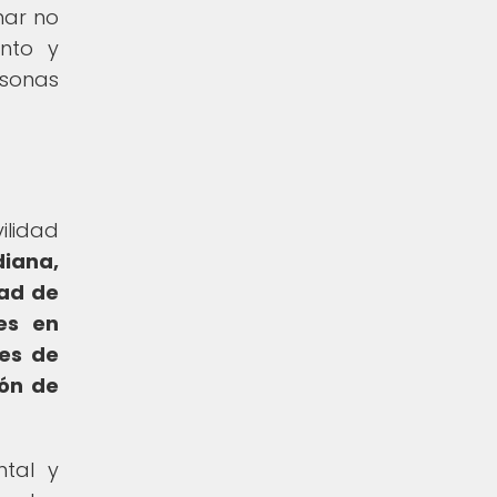
nar no
nto y
rsonas
ilidad
diana,
dad de
es en
des de
ión de
ntal y