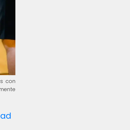
as con
lmente
dad