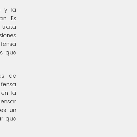
o y la
an. Es
 trata
siones
efensa
as que
os de
efensa
 en la
pensar
 es un
ar que