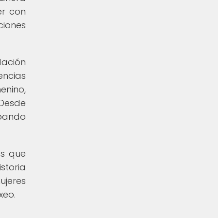
er con
ciones
dación
ncias
enino,
 Desde
ipando
as que
storia
ujeres
xeo.