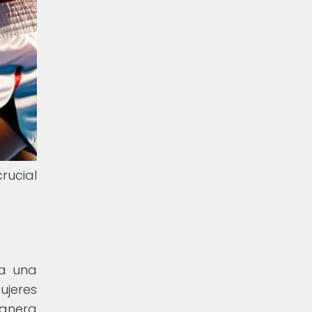
rucial
 a una
ujeres
manera