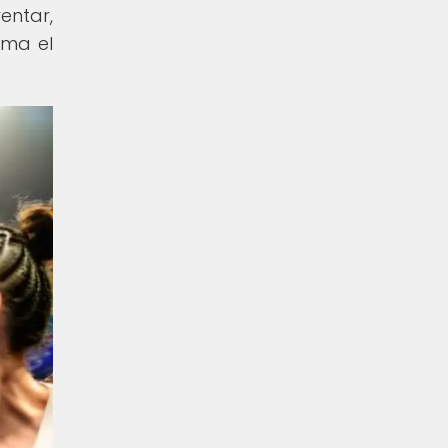
entar,
ima el