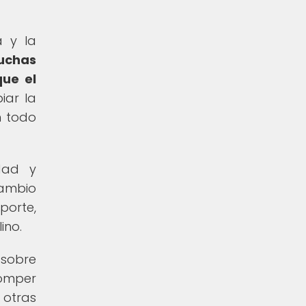
a y la
muchas
que el
iar la
n todo
dad y
cambio
porte,
ino.
 sobre
romper
 otras