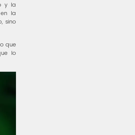
o y la
 en la
, sino
no que
que lo