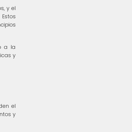
, y el
 Estos
cipios
o a la
icas y
den el
ntos y