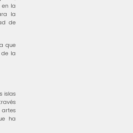
 en la
ara la
dad de
ca que
 de la
s islas
través
 artes
que ha