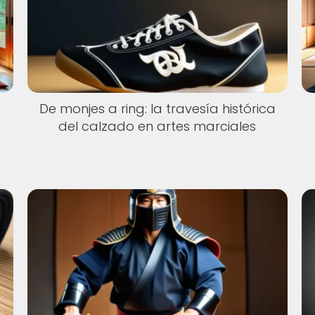
De monjes a ring: la travesía histórica
del calzado en artes marciales