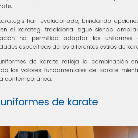
rate.
s karategis han evolucionado, brindando opcion
ien el karategi tradicional sigue siendo ampli
ización ha permitido adaptar los uniformes 
idades específicas de los diferentes estilos de kar
uniformes de karate refleja la combinación en
ndo los valores fundamentales del karate mient
ca contemporánea.
 uniformes de karate