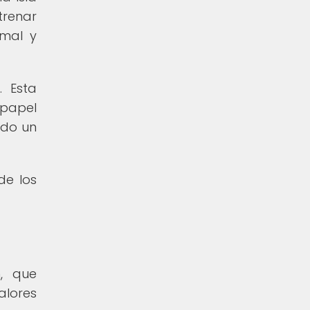
trenar
rmal y
. Esta
 papel
ndo un
de los
n, que
lores