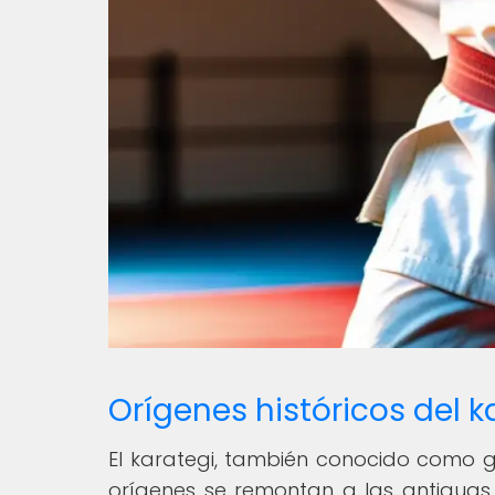
Orígenes históricos del k
El karategi, también conocido como gi,
orígenes se remontan a las antiguas 