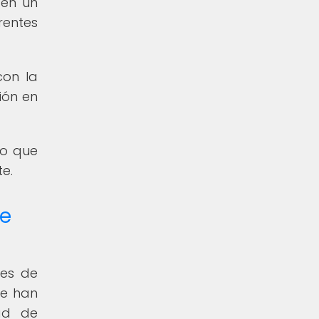
 en un
rentes
con la
ión en
no que
te.
de
mes de
Se han
tad de