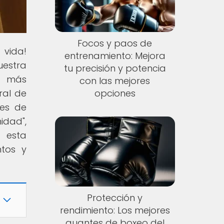
Focos y paos de
 vida!
entrenamiento: Mejora
uestra
tu precisión y potencia
as más
con las mejores
ral de
opciones
mes de
idad",
 esta
ntos y
Protección y
rendimiento: Los mejores
guantes de boxeo del