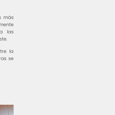
es más
amente
a las
ate.
tre la
ras se