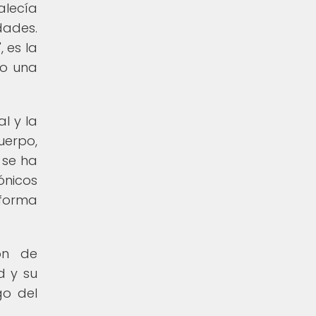
alecía
dades.
, es la
mo una
l y la
uerpo,
 se ha
ónicos
forma
ón de
d y su
go del