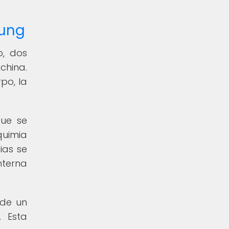
Kung
o, dos
china.
po, la
que se
quimia
ias se
nterna
 de un
. Esta