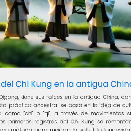
 del Chi Kung en la antigua Chin
igong, tiene sus raíces en la antigua China, do
ta práctica ancestral se basa en la idea de cult
a como "chi" o "qi", a través de movimientos s
Los primeros registros del Chi Kung se remonta
omo método para mejorar la salud, la longevida