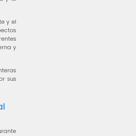
e y el
pectos
rentes
erna y
nteras
or sus
al
urante