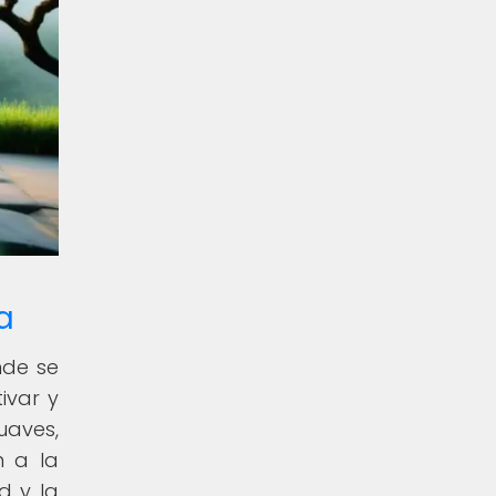
a
nde se
ivar y
uaves,
n a la
d y la