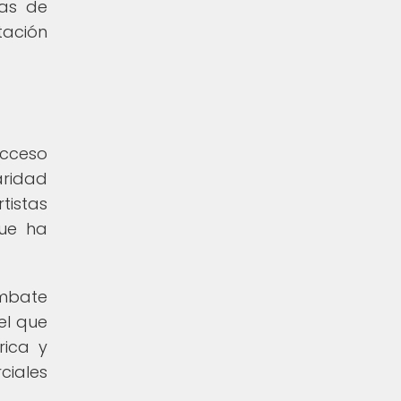
cas de
tación
acceso
aridad
tistas
que ha
ombate
el que
rica y
ciales