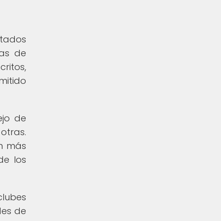
atados
cas de
ritos,
mitido
ejo de
otras.
ón más
de los
clubes
des de