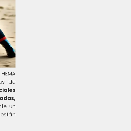
s HEMA
nas de
ciales
adas,
te un
 están