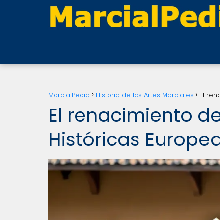
MarcialPedia
Historia de las Artes Marciales
El ren
El renacimiento de
Históricas Europeas