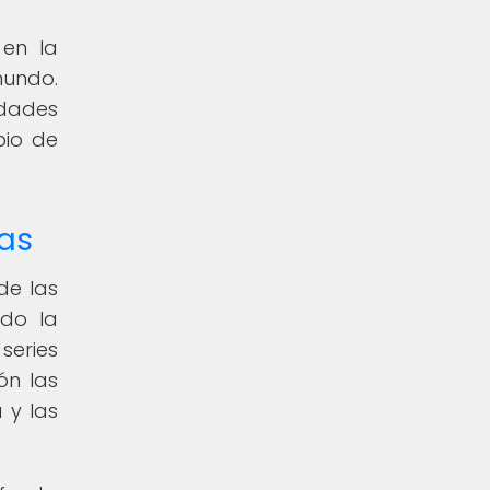
 en la
mundo.
idades
bio de
eas
de las
ndo la
 series
ón las
 y las