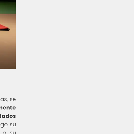
as, se
inente
tados
igo su
í a su