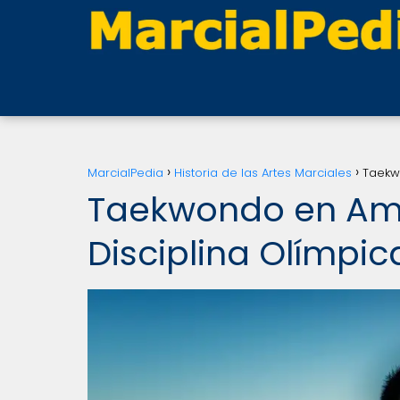
MarcialPedia
Historia de las Artes Marciales
Taekwo
Taekwondo en Amé
Disciplina Olímpic