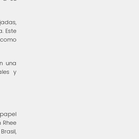
jadas,
. Este
n como
en una
ales y
 papel
n Rhee
rasil,