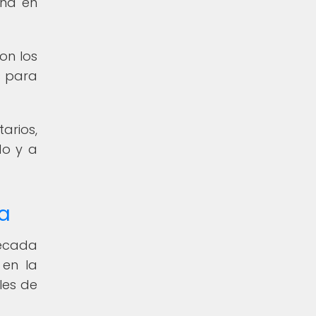
ina en
on los
s para
arios,
do y a
na
década
 en la
les de