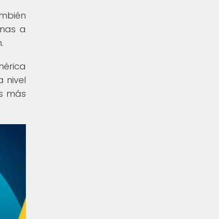
ambién
onas a
.
mérica
 nivel
es más