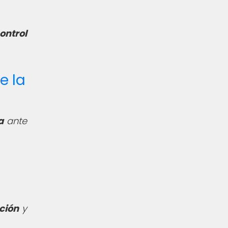
ontrol
e la
a
ante
ción
y