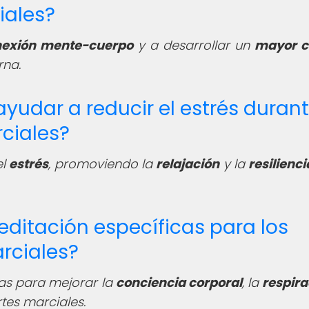
iales?
nexión mente-cuerpo
y a desarrollar un
mayor c
rna.
yudar a reducir el estrés durant
rciales?
el
estrés
, promoviendo la
relajación
y la
resilienci
editación específicas para los
rciales?
das para mejorar la
conciencia corporal
, la
respira
rtes marciales.