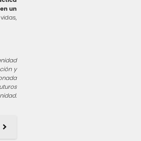
 en un
vidas,
enidad
ción y
ionada
uturos
nidad.