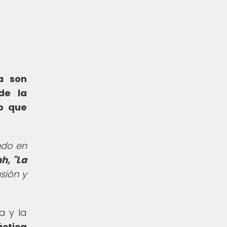
a son
de la
do que
ndo en
h, "La
sión y
a y la
áctica