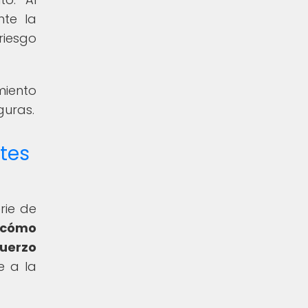
nte la
riesgo
miento
guras.
rtes
rie de
 cómo
uerzo
e a la