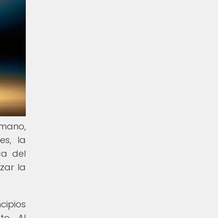
umano,
es, la
ca del
zar la
cipios
to. Al