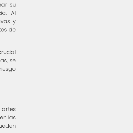
nar su
ia. Al
ivas y
tes de
rucial
as, se
riesgo
 artes
en las
pueden