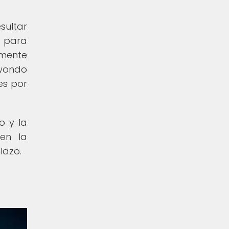
sultar
a para
lmente
kwondo
es por
o y la
en la
lazo.