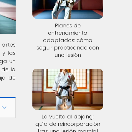
Planes de
entrenamiento
adaptados: cómo
 artes
seguir practicando con
 y las
una lesión
ega un
 de la
aje de
La vuelta al dojang:
guía de reincorporación
tras una lesión marcial