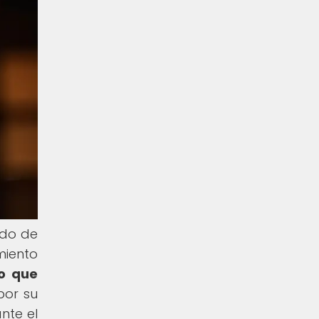
ndo de
miento
do que
por su
nte el