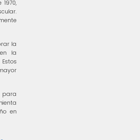
 1970,
cular.
amente
rar la
 en la
 Estos
 mayor
o para
mienta
eño en