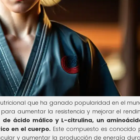
 nutricional que ha ganado popularidad en el mu
s para aumentar la resistencia y mejorar el rendi
 de ácido málico y L-citrulina, un aminoáci
rico en el cuerpo.
Este compuesto es conocido 
cular y aumentar la producción de energía dura