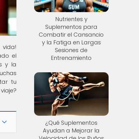
Nutrientes y
Suplementos para
Combatir el Cansancio
y la Fatiga en Largas
 vida!
Sesiones de
ado el
Entrenamiento
s y la
luchas
tar tu
viaje?
¿Qué Suplementos
Ayudan a Mejorar la
Velocidad de los Puños