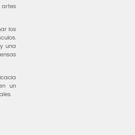
 artes
ar los
culos.
 y una
tensas
icacia
 en un
les.