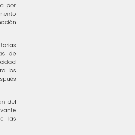
da por
emento
mación
torias
ías de
acidad
ra los
espués
ón del
evante
e las