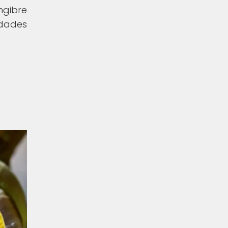
ngibre
dades