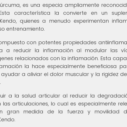
cúrcuma, es una especia ampliamente reconoci
 Esta característica la convierte en un supl
 Kendo, quienes a menudo experimentan infla
so entrenamiento.
ompuesto con potentes propiedades antiinflama
a a reducir la inflamación al modular las v
e genes relacionados con la inflamación. Esta cap
lamación la hace especialmente beneficiosa pa
yudar a aliviar el dolor muscular y la rigidez d
.
r a la salud articular al reducir la degradaci
n las articulaciones, lo cual es especialmente rel
en gran medida de la fuerza y movilidad d
Kendo.