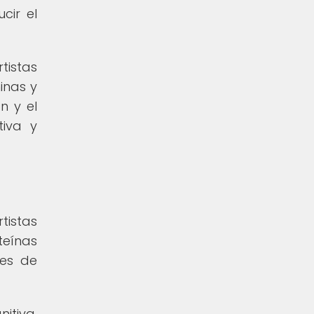
cir el
tistas
inas y
n y el
tiva y
tistas
teínas
les de
itiva,