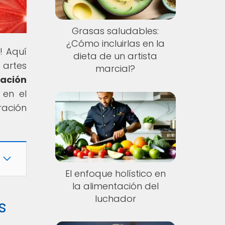
Grasas saludables:
¿Cómo incluirlas en la
! Aquí
dieta de un artista
 artes
marcial?
ración
 en el
ración
El enfoque holístico en
la alimentación del
luchador
s