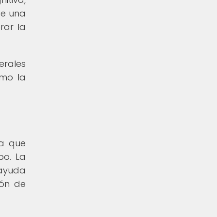
de una
rar la
erales
omo la
ya que
po. La
 ayuda
ión de