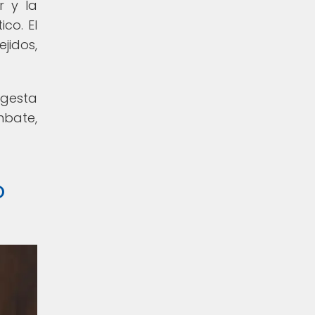
r y la
co. El
ejidos,
ngesta
mbate,
o