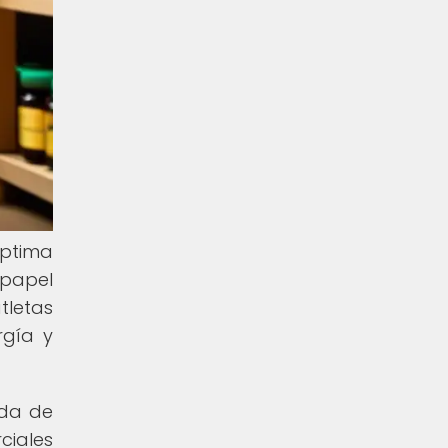
óptima
papel
tletas
rgía y
ida de
ciales