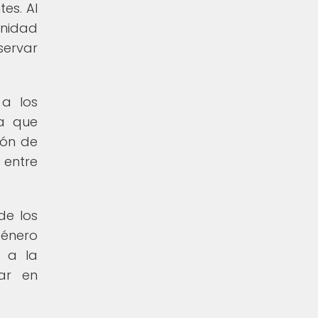
es. Al
unidad
servar
 a los
ca que
ión de
 entre
de los
género
e a la
ar en