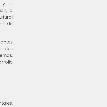
s y la
ón, la
ultural
dad de
pantes
idades
lemas,
rrollo
tales,