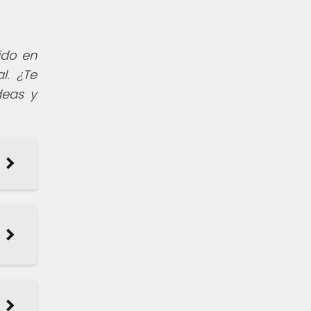
ido en
l. ¿Te
deas y