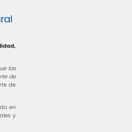
ral
lidad,
ue las
arte de
arte de
ido en
ales y