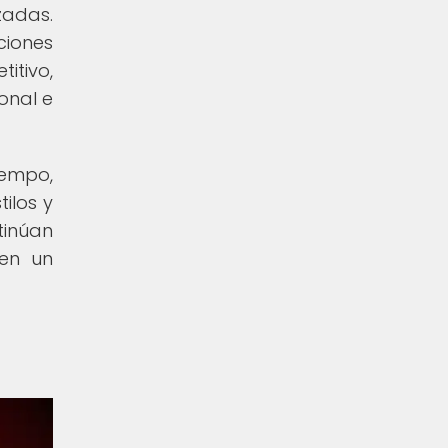
zadas.
ciones
itivo,
onal e
iempo,
ilos y
tinúan
 en un