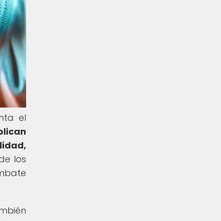
nta el
plican
lidad,
de los
ombate
ambién