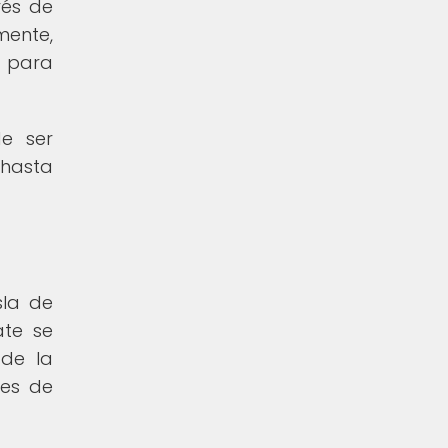
vés de
mente,
a para
e ser
 hasta
sla de
ate se
 de la
nes de