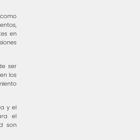
í como
entos,
tes en
siones
de ser
en los
miento
a y el
ara el
ad son