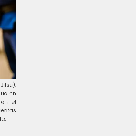
itsu),
que en
 en el
ientas
to.