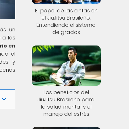
El papel de las cintas en
el JiuJitsu Brasileño:
Entendiendo el sistema
rás un
de grados
 a las
eño en
ado el
ades y
penas
Los beneficios del
JiuJitsu Brasileño para
la salud mental y el
manejo del estrés
o