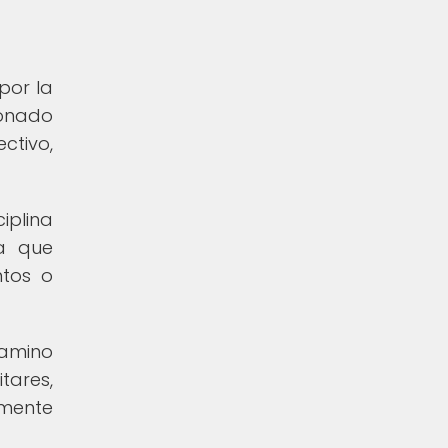
 por la
cionado
ctivo,
iplina
ya que
ntos o
camino
tares,
amente