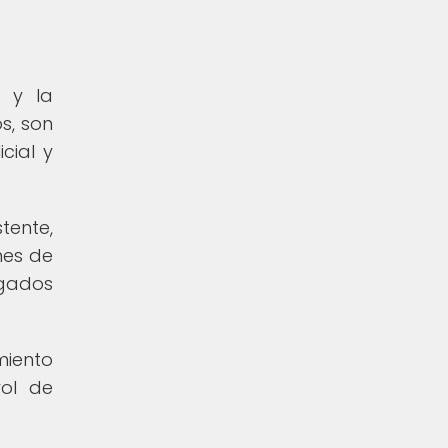
o y la
s, son
cial y
tente,
nes de
rgados
miento
rol de