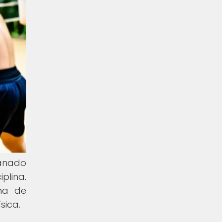
ganado
plina.
rma de
sica.