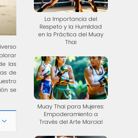
La Importancia del
Respeto y la Humildad
en la Práctica del Muay
Thai
iverso
plorar
de las
nas de
uestro
ión se
Muay Thai para Mujeres:
Empoderamiento a
Través del Arte Marcial