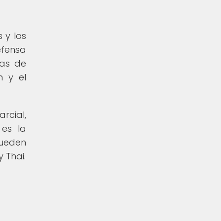
s y los
efensa
cas de
n y el
rcial,
 es la
pueden
 Thai.