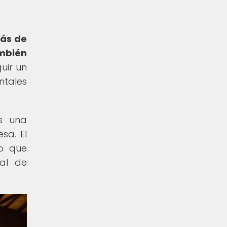
ás de
ambién
uir un
ntales
es una
sa. El
no que
ral de