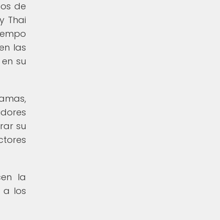
pos de
y Thai
tiempo
en las
 en su
amas,
dores
rar su
ctores
en la
 a los