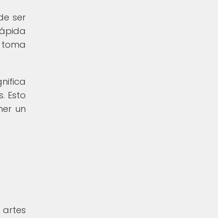
de ser
rápida
, toma
nifica
. Esto
ner un
 artes