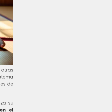
 otras
istema
tes de
nza su
en el