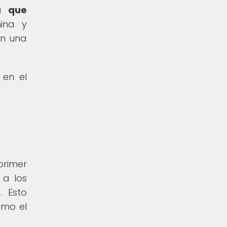
a que
ina y
en una
 en el
primer
 a los
. Esto
omo el