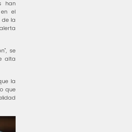
es han
 en el
 de la
alerta
n", se
e alta
que la
lo que
alidad