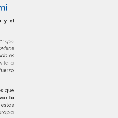
mi
 y el
en que
oviene
judo es
nvita a
fuerzo
es que
zar la
estas
propia