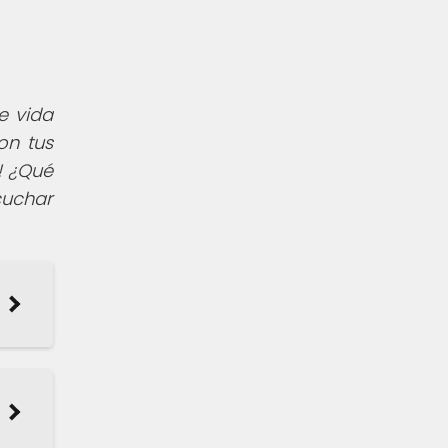
e vida
on tus
! ¿Qué
cuchar