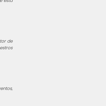
e esta
tor de
estros
entos,