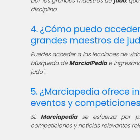
por los grandes maestros de
judo
, que
disciplina.
4. ¿Cómo puedo acceder a
grandes maestros de ju
Puedes acceder a las lecciones de vid
búsqueda de
MarcialPedia
e ingresand
judo".
5. ¿Marciapedia ofrece i
eventos y competiciones
Sí,
Marciapedia
se esfuerza por pro
competiciones y noticias relevantes r