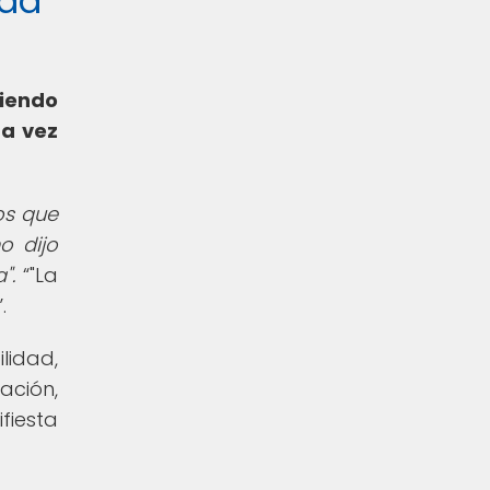
dad
iendo
da vez
os que
o dijo
".
"La
.
lidad,
ación,
fiesta