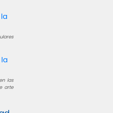
la
ulares
 la
en las
e arte