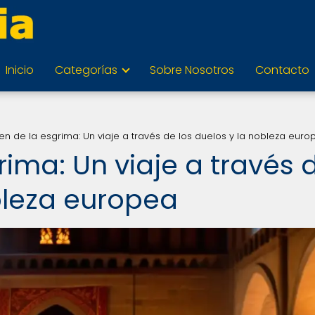
Inicio
Categorías
Sobre Nosotros
Contacto
gen de la esgrima: Un viaje a través de los duelos y la nobleza eur
rima: Un viaje a través 
obleza europea