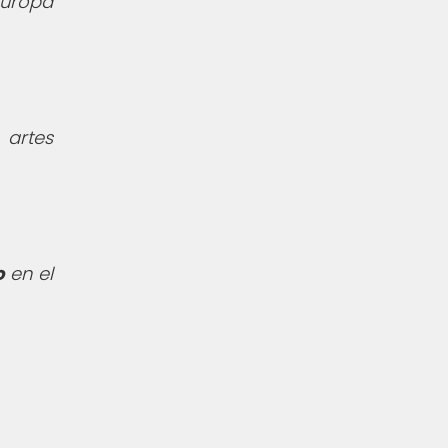
uropa
 artes
o
en el