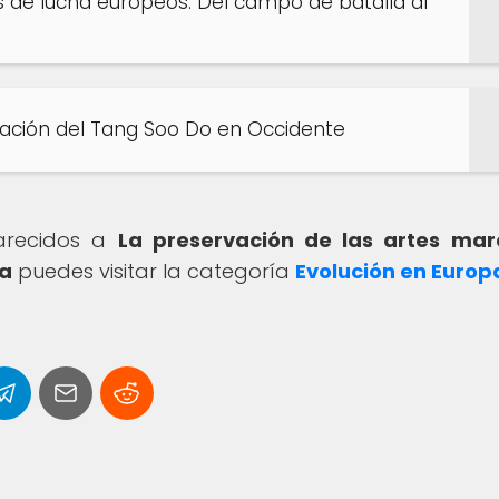
los de lucha europeos: Del campo de batalla al
ización del Tang Soo Do en Occidente
parecidos a
La preservación de las artes mar
ea
puedes visitar la categoría
Evolución en Europ