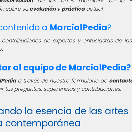
reservación
de las artes marciales en la E
ón sobre su
evolución
y
práctica
actual.
 contenido a
MarcialPedia
?
 contribuciones de expertos y entusiastas de las
o.
r al equipo de MarcialPedia?
lPedia
a través de nuestro formulario de
contact
r tus preguntas, sugerencias y contribuciones.
vando la esencia de las artes
pa contemporánea