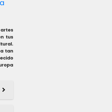
la
artes
en tus
tural.
ma tan
recido
Europa