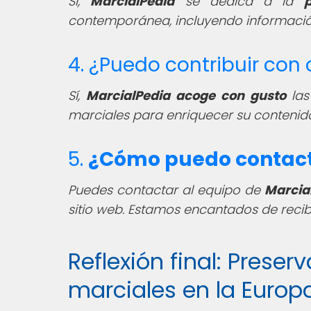
Sí,
MarcialPedia
se dedica a la
p
contemporánea, incluyendo informaci
4. ¿Puedo contribuir con
Sí,
MarcialPedia
acoge con gusto
las
marciales para enriquecer su contenid
5.
¿Cómo puedo contacta
Puedes contactar al equipo de
Marcia
sitio web. Estamos encantados de recibi
Reflexión final: Preser
marciales en la Euro