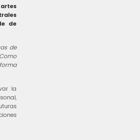
artes
trales
le de
cas de
. Como
 forma
var la
sonal,
turas
ciones