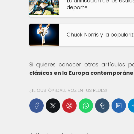
La unificación de los esti
deporte
Chuck Norris y la popular
Si quieres conocer otros artículos 
clásicas en la Europa contemporán
¿TE GUSTÓ? ¡DALE VOZ EN TUS REDES!