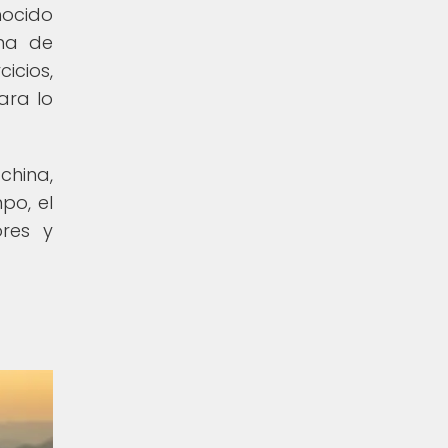
nocido
ema de
icios,
ara lo
china,
mpo, el
res y