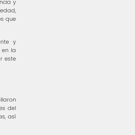
ncia y
 edad,
os que
ante y
 en la
r este
llaron
es del
s, así