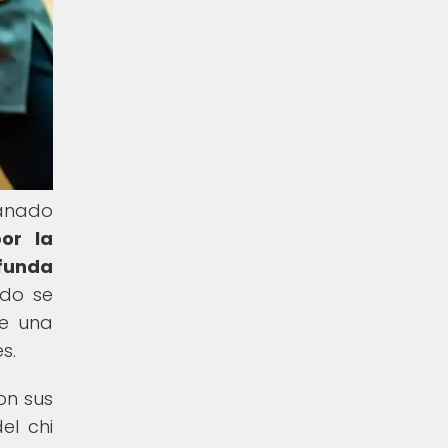
ganado
or la
funda
do se
ue una
s.
on sus
el chi