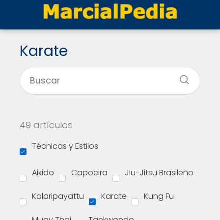
Karate
49 artículos
Técnicas y Estilos
Aikido
Capoeira
Jiu-Jitsu Brasileño
Kalaripayattu
Karate
Kung Fu
Muay Thai
Taekwondo