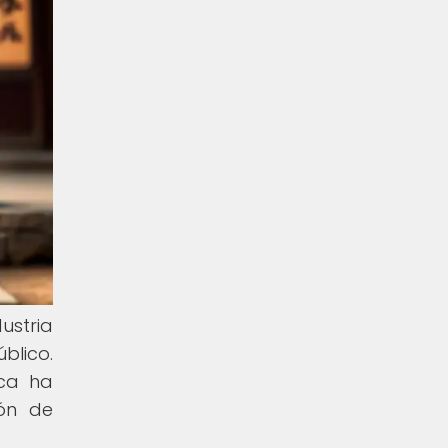
ustria
blico.
ica ha
ón de