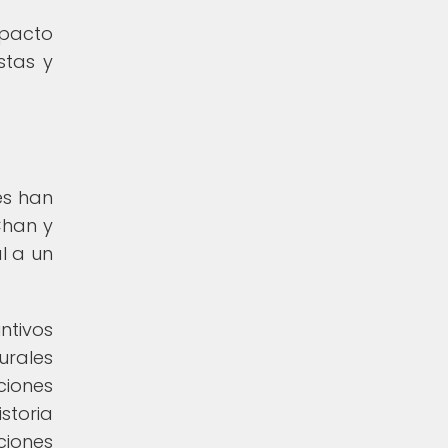
mpacto
stas y
es han
Chan y
l a un
ntivos
urales
ciones
storia
ciones