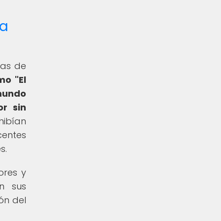
ca
las de
mo "El
 mundo
or sin
hibían
centes
s.
ores y
n sus
ón del